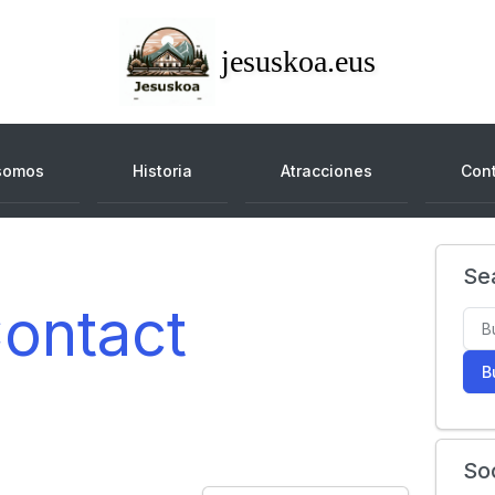
jesuskoa.eus
somos
Historia
Atracciones
Con
Se
ontact
B
So