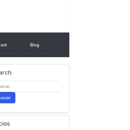
tact
Blog
arch
uscar
cios